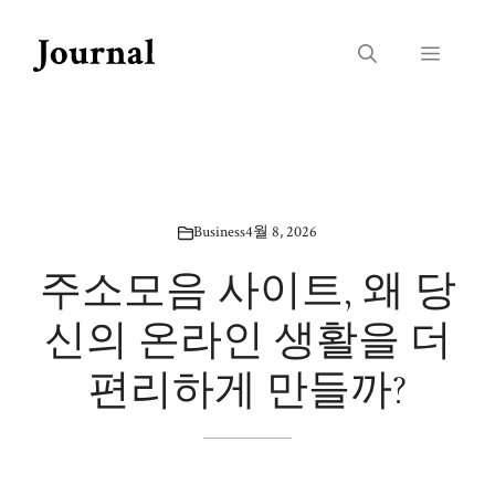
컨
텐
메
츠
로
뉴
건
너
뛰
기
Business
4월 8, 2026
주소모음 사이트, 왜 당
신의 온라인 생활을 더
편리하게 만들까?